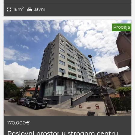
2
16m
Javni
Prodaja
170.000€
Poslovni prostor u strogom centru