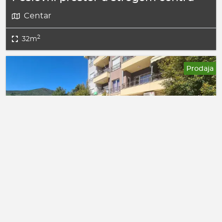
Centar
2
32m
Prodaja
480.000€
Poslovno - stambene prostorije u
Dubovici