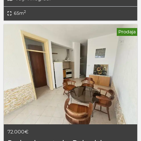
2
65m
Prodaja
72.000€