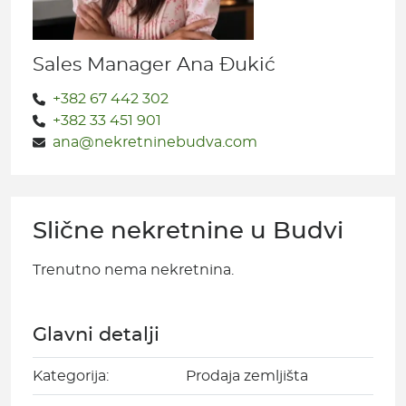
Sales Manager Ana Đukić
+382 67 442 302
+382 33 451 901
ana@nekretninebudva.com
Slične nekretnine u Budvi
Trenutno nema nekretnina.
Glavni detalji
Kategorija:
Prodaja zemljišta