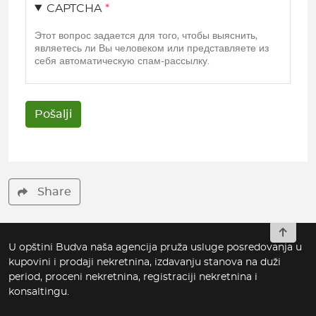
CAPTCHA
Этот вопрос задается для того, чтобы выяснить,
являетесь ли Вы человеком или представляете из
себя автоматическую спам-рассылку.
Share
To top
U opštini Budva naša agencija pruža usluge posredovanja u
kupovini i prodaji nekretnina, izdavanju stanova na duži
period, proceni nekretnina, registraciji nekretnina i
konsaltingu.