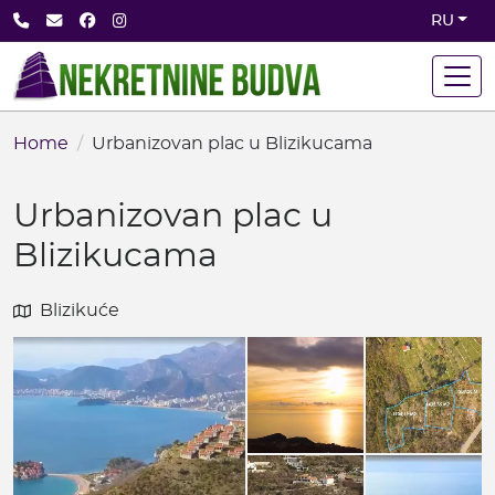
Skip
+382 68 891 710
office@nekretninebudva.com
Facebook
Instagram
RU
to
main
content
Home
Urbanizovan plac u Blizikucama
Urbanizovan plac u
Blizikucama
Blizikuće