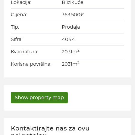
Lokacija:
Blizikuće
Cijena:
363.500€
Tip:
Prodaja
Šifra:
4044
2
Kvadratura:
2031m
2
Korisna površina:
2031m
Kontaktirajte nas za ovu