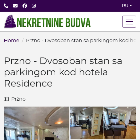
Skip
+382 68 891 710
office@nekretninebudva.com
Facebook
Instagram
RU
to
main
content
Home
Przno - Dvosoban stan sa parkingom kod hot
Przno - Dvosoban stan sa
parkingom kod hotela
Residence
Pržno