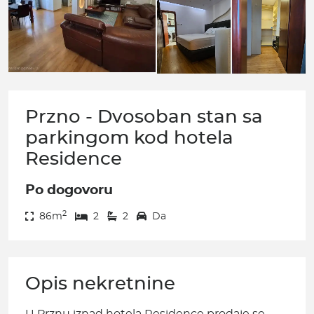
Przno - Dvosoban stan sa
parkingom kod hotela
Residence
Po dogovoru
2
86m
2
2
Da
Opis nekretnine