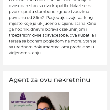
U Prznu iznad hotela Residence prodaje se
dvosoban stan sa dva kupatila. Nalazi se na
pvom spratu stambene zgrade i zauzima
povrsinu od 86m2. Posjeduje svoje parking
mjesto koje je ukljuceno u cijenu stana. Cine
ga hodnik, dnevni boravak sakuhinjom i
trpezarijom,dvije spavacesobe, dva kupatila i
terasa sa bocnim pogledom na more. Stan je
sa urednom dokumentacijomi prodaje se u
vidjenom stanju.
Agent za ovu nekretninu